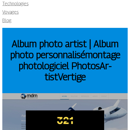
Technologies
Voyages
Blog
Album photo artist | Album
photo per­son­na­lisémontage
photologiciel Pho­tosAr­
tistVertige