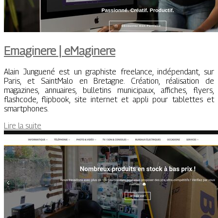
Emaginere | eMaginere
Alain Junguené est un graphiste freelance, indépendant, sur
Paris, et SaintMalo en Bretagne. Création, réalisation de
magazines, annuaires, bulletins municipaux, affiches, flyers,
flashcode, flipbook, site internet et appli pour tablettes et
smartphones.
Lire la suite