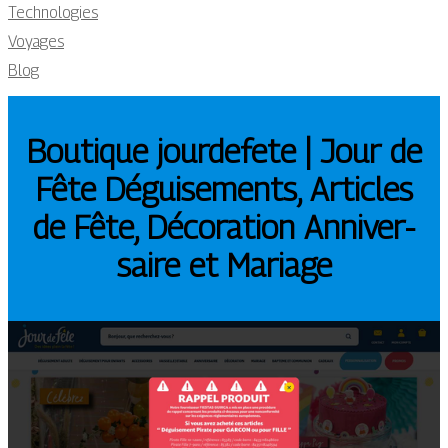
Technologies
Voyages
Blog
Boutique jourdefete | Jour de
Fête Déguise­ments, Articles
de Fête, Décoration An­niver­
sai­re et Mariage