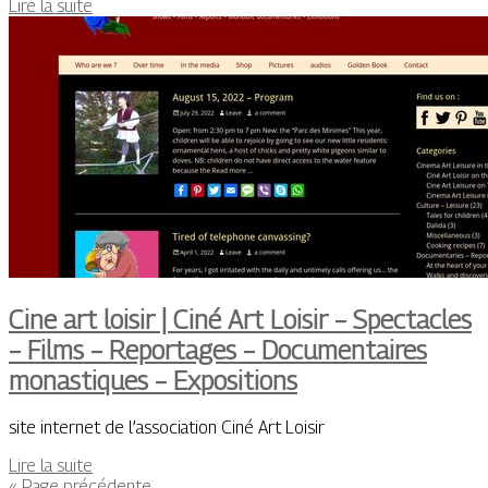
Lire la suite
Cine art loisir | Ciné Art Loisir – Spectacles
– Films – Reportages – Documen­tai­res
monastiques – Expositions
site internet de l’association Ciné Art Loisir
Lire la suite
« Page précédente