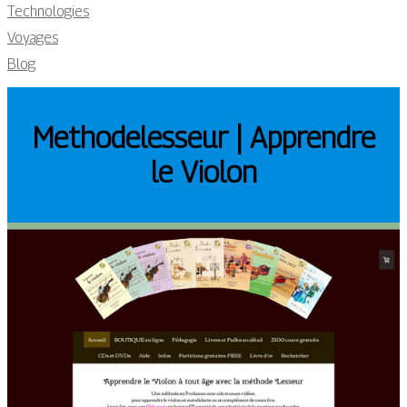
Technologies
Voyages
Blog
Met­hode­les­seur | Apprendre
le Violon