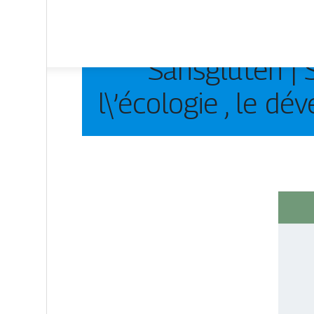
Sansgluten | 
l\’écologie , le dé