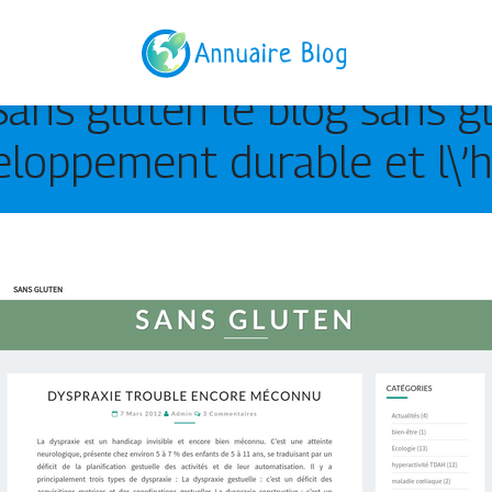
Sans gluten le blog sans gl
velop­pe­ment durable et l\