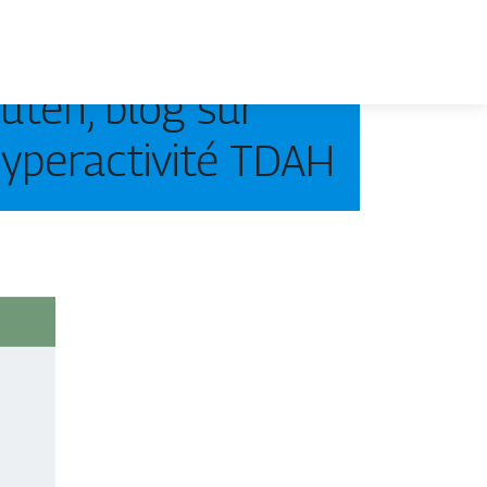
uten, blog sur
’hyperacti­vité TDAH